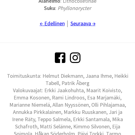
Alaheimo
: Lithocolletinae
Suku
:
Phyllonorycter
← Edellinen
│
Seuraava →
Toimituskunta: Helmut Diekmann, Jaana Ihme, Heikki
Tabell, Patrik Åberg
Valokuvaajat: Erkki Jaakohuhta, Maarit Koivisto,
Emma Kosonen, Rami Lindroos, Esa Marjamäki,
Marianne Niemelä, Allan Nyyssönen, Olli Pihlajamaa,
Annukka Pirkkalainen, Markku Ruuskanen, Jari ja
Irene Räty, Teppo Salmela, Erkki Santamala, Mika
Schafroth, Matti Selänne, Kimmo Silvonen, Eija
Soimola, Håkan Söderholm, Päivi Torkki, Tarmo