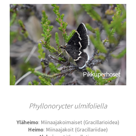
Pikkuperhoset
Phyllonorycter ulmifoliella
Yläheimo
: Miinaajakoimaiset (Gracillarioidea)
Heimo
: Miinaajakoit (Gracillariidae)