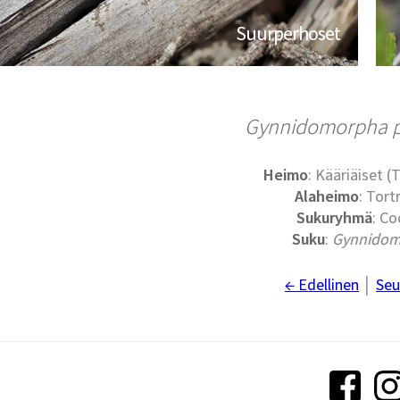
Suurperhoset
Gynnidomorpha p
Heimo
: Kääriäiset (
Alaheimo
: Tort
Sukuryhmä
: Co
Suku
:
Gynnido
← Edellinen
│
Seu