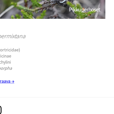
Pikkuperhoset
ermixtana
Tortricidae)
ricinae
chylini
morpha
raava →