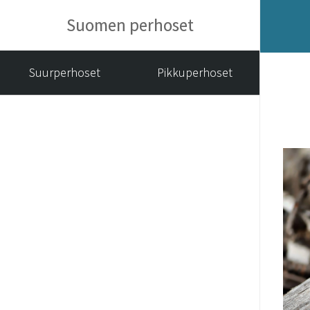
Suomen perhoset
Suurperhoset
Pikkuperhoset