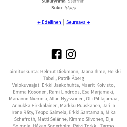
Sukuryhmä
: Sterrhini
Suku
:
Idaea
← Edellinen
│
Seuraava →
Toimituskunta: Helmut Diekmann, Jaana Ihme, Heikki
Tabell, Patrik Åberg
Valokuvaajat: Erkki Jaakohuhta, Maarit Koivisto,
Emma Kosonen, Rami Lindroos, Esa Marjamäki,
Marianne Niemelä, Allan Nyyssönen, Olli Pihlajamaa,
Annukka Pirkkalainen, Markku Ruuskanen, Jari ja
Irene Räty, Teppo Salmela, Erkki Santamala, Mika
Schafroth, Matti Selänne, Kimmo Silvonen, Eija
Soimola, Håkan Söderholm, Päivi Torkki, Tarmo