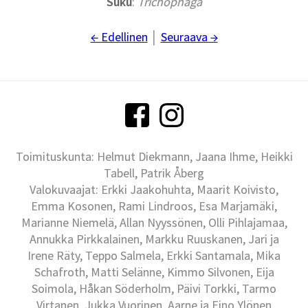
Suku
:
Trichophaga
← Edellinen
│
Seuraava →
Toimituskunta: Helmut Diekmann, Jaana Ihme, Heikki
Tabell, Patrik Åberg
Valokuvaajat: Erkki Jaakohuhta, Maarit Koivisto,
Emma Kosonen, Rami Lindroos, Esa Marjamäki,
Marianne Niemelä, Allan Nyyssönen, Olli Pihlajamaa,
Annukka Pirkkalainen, Markku Ruuskanen, Jari ja
Irene Räty, Teppo Salmela, Erkki Santamala, Mika
Schafroth, Matti Selänne, Kimmo Silvonen, Eija
Soimola, Håkan Söderholm, Päivi Torkki, Tarmo
Virtanen, Jukka Vuorinen, Aarne ja Eino Ylönen