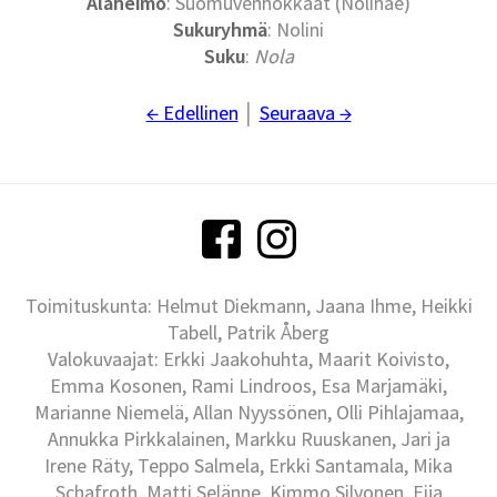
Alaheimo
: Suomuvenhokkaat (Nolinae)
Sukuryhmä
: Nolini
Suku
:
Nola
← Edellinen
│
Seuraava →
Toimituskunta: Helmut Diekmann, Jaana Ihme, Heikki
Tabell, Patrik Åberg
Valokuvaajat: Erkki Jaakohuhta, Maarit Koivisto,
Emma Kosonen, Rami Lindroos, Esa Marjamäki,
Marianne Niemelä, Allan Nyyssönen, Olli Pihlajamaa,
Annukka Pirkkalainen, Markku Ruuskanen, Jari ja
Irene Räty, Teppo Salmela, Erkki Santamala, Mika
Schafroth, Matti Selänne, Kimmo Silvonen, Eija