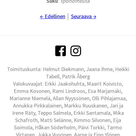
Suku
:
Yponomeuta
← Edellinen
│
Seuraava →
Toimituskunta: Helmut Diekmann, Jaana Ihme, Heikki
Tabell, Patrik Åberg
Valokuvaajat: Erkki Jaakohuhta, Maarit Koivisto,
Emma Kosonen, Rami Lindroos, Esa Marjamäki,
Marianne Niemelä, Allan Nyyssönen, Olli Pihlajamaa,
Annukka Pirkkalainen, Markku Ruuskanen, Jari ja
Irene Räty, Teppo Salmela, Erkki Santamala, Mika
Schafroth, Matti Selänne, Kimmo Silvonen, Eija
Soimola, Håkan Söderholm, Päivi Torkki, Tarmo
Virtanen, Jukka Vuorinen, Aarne ja Eino Ylönen