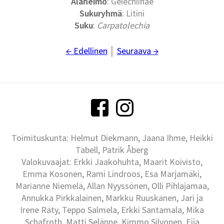
Alaheimo
: Gelechiinae
Sukuryhmä
: Litini
Suku
:
Carpatolechia
← Edellinen
│
Seuraava →
Toimituskunta: Helmut Diekmann, Jaana Ihme, Heikki
Tabell, Patrik Åberg
Valokuvaajat: Erkki Jaakohuhta, Maarit Koivisto,
Emma Kosonen, Rami Lindroos, Esa Marjamäki,
Marianne Niemelä, Allan Nyyssönen, Olli Pihlajamaa,
Annukka Pirkkalainen, Markku Ruuskanen, Jari ja
Irene Räty, Teppo Salmela, Erkki Santamala, Mika
Schafroth, Matti Selänne, Kimmo Silvonen, Eija