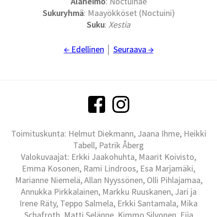
Alaheimo
: Noctuinae
Sukuryhmä
: Maayökköset (Noctuini)
Suku
:
Xestia
← Edellinen
│
Seuraava →
Toimituskunta: Helmut Diekmann, Jaana Ihme, Heikki
Tabell, Patrik Åberg
Valokuvaajat: Erkki Jaakohuhta, Maarit Koivisto,
Emma Kosonen, Rami Lindroos, Esa Marjamäki,
Marianne Niemelä, Allan Nyyssönen, Olli Pihlajamaa,
Annukka Pirkkalainen, Markku Ruuskanen, Jari ja
Irene Räty, Teppo Salmela, Erkki Santamala, Mika
Schafroth, Matti Selänne, Kimmo Silvonen, Eija