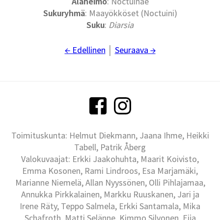
Alaheimo
: Noctuinae
Sukuryhmä
: Maayökköset (Noctuini)
Suku
:
Diarsia
← Edellinen
│
Seuraava →
Toimituskunta: Helmut Diekmann, Jaana Ihme, Heikki
Tabell, Patrik Åberg
Valokuvaajat: Erkki Jaakohuhta, Maarit Koivisto,
Emma Kosonen, Rami Lindroos, Esa Marjamäki,
Marianne Niemelä, Allan Nyyssönen, Olli Pihlajamaa,
Annukka Pirkkalainen, Markku Ruuskanen, Jari ja
Irene Räty, Teppo Salmela, Erkki Santamala, Mika
Schafroth, Matti Selänne, Kimmo Silvonen, Eija