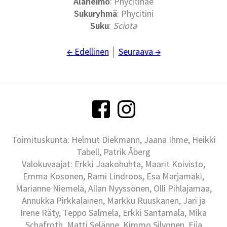
Alaheimo
: Phycitinae
Sukuryhmä
: Phycitini
Suku
:
Sciota
← Edellinen
│
Seuraava →
Toimituskunta: Helmut Diekmann, Jaana Ihme, Heikki
Tabell, Patrik Åberg
Valokuvaajat: Erkki Jaakohuhta, Maarit Koivisto,
Emma Kosonen, Rami Lindroos, Esa Marjamäki,
Marianne Niemelä, Allan Nyyssönen, Olli Pihlajamaa,
Annukka Pirkkalainen, Markku Ruuskanen, Jari ja
Irene Räty, Teppo Salmela, Erkki Santamala, Mika
Schafroth, Matti Selänne, Kimmo Silvonen, Eija