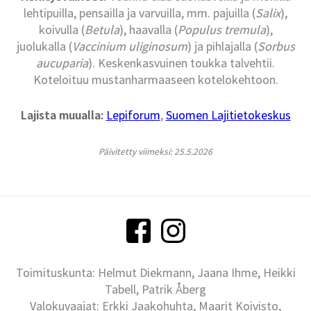
lehtipuilla, pensailla ja varvuilla, mm. pajuilla (
Salix
),
koivulla (
Betula
), haavalla (
Populus tremula
),
juolukalla (
Vaccinium uliginosum
) ja pihlajalla (
Sorbus
aucuparia
). Keskenkasvuinen toukka talvehtii.
Koteloituu mustanharmaaseen kotelokehtoon.
Lajista muualla:
Lepiforum
,
Suomen Lajitietokeskus
Päivitetty viimeksi: 25.5.2026
Toimituskunta: Helmut Diekmann, Jaana Ihme, Heikki
Tabell, Patrik Åberg
Valokuvaajat: Erkki Jaakohuhta, Maarit Koivisto,