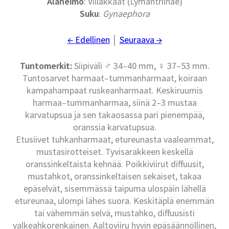
Alaheimo
: Villakkaat (Lymantriinae)
Suku
:
Gynaephora
← Edellinen
│
Seuraava →
Tuntomerkit:
Siipiväli ♂ 34–40 mm, ♀ 37–53 mm.
Tuntosarvet harmaat–tummanharmaat, koiraan
kampahampaat ruskeanharmaat. Keskiruumis
harmaa–tummanharmaa, siinä 2–3 mustaa
karvatupsua ja sen takaosassa pari pienempää,
oranssia karvatupsua.
Etusiivet tuhkanharmaat, etureunasta vaaleammat,
mustasirotteiset. Tyvisarakkeen keskellä
oranssinkeltaista kehnää. Poikkiviirut diffuusit,
mustahkot, oranssinkeltaisen sekaiset, takaa
epäselvät, sisemmässä taipuma ulospäin lähellä
etureunaa, ulompi lähes suora. Keskitäplä enemmän
tai vähemmän selvä, mustahko, diffuusisti
valkeahkorenkainen. Aaltoviiru hyvin epäsäännöllinen,