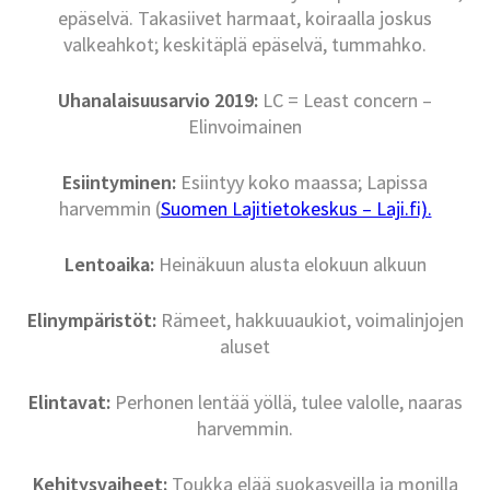
epäselvä. Takasiivet harmaat, koiraalla joskus
valkeahkot; keskitäplä epäselvä, tummahko.
Uhanalaisuusarvio 2019:
LC = Least concern –
Elinvoimainen
Esiintyminen:
Esiintyy koko maassa; Lapissa
harvemmin (
Suomen Lajitietokeskus – Laji.fi).
Lentoaika:
Heinäkuun alusta elokuun alkuun
Elinympäristöt:
Rämeet, hakkuuaukiot, voimalinjojen
aluset
Elintavat:
Perhonen lentää yöllä, tulee valolle, naaras
harvemmin.
Kehitysvaiheet:
Toukka elää suokasveilla ja monilla