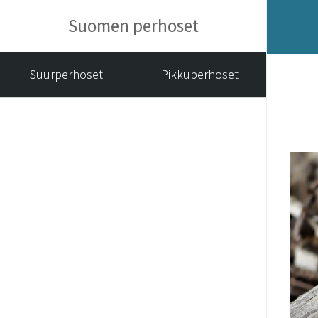
Suomen perhoset
Suurperhoset
Pikkuperhoset