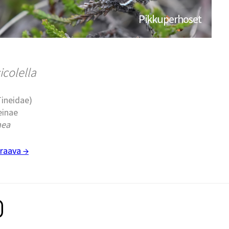
Pikkuperhoset
icolella
Tineidae)
einae
nea
raava →