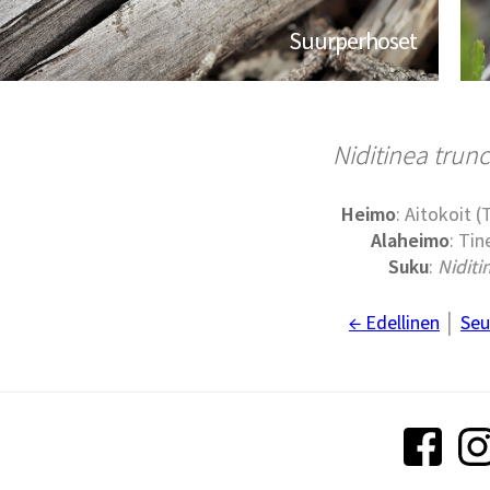
Suurperhoset
Niditinea trunc
Heimo
: Aitokoit (
Alaheimo
: Tin
Suku
:
Niditi
← Edellinen
│
Seu