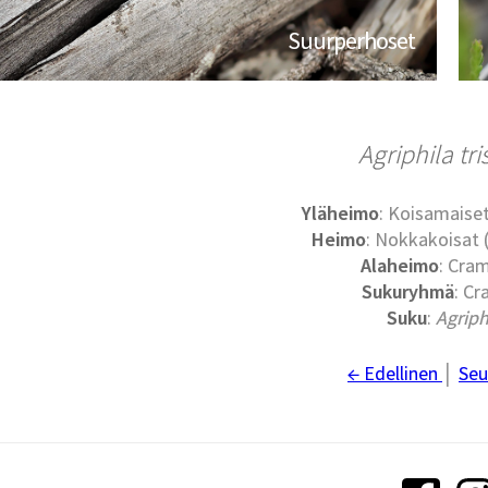
Suurperhoset
Agriphila tri
Yläheimo
: Koisamaiset
Heimo
: Nokkakoisat
Alaheimo
: Cra
Sukuryhmä
: Cr
Suku
:
Agriph
← Edellinen
│
Seu