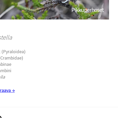
Pikkuperhoset
stella
 (Pyraloidea)
 (Crambidae)
mbinae
ambini
ila
raava →