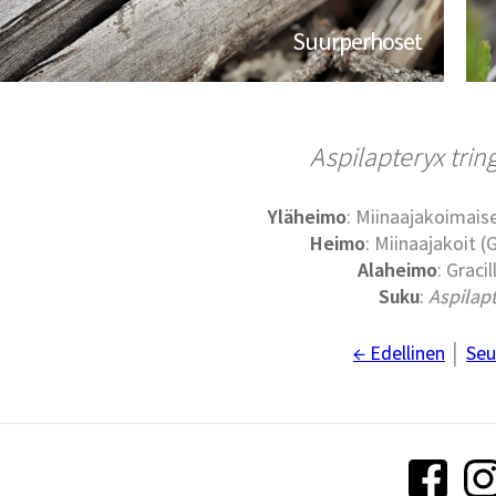
Suurperhoset
Aspilapteryx trin
Yläheimo
: Miinaajakoimaise
Heimo
: Miinaajakoit (G
Alaheimo
: Gracil
Suku
:
Aspilap
← Edellinen
│
Seu