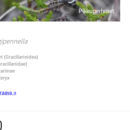
Pikkuperhoset
gipennella
t (Gracillarioidea)
racillariidae)
lariinae
teryx
raava →