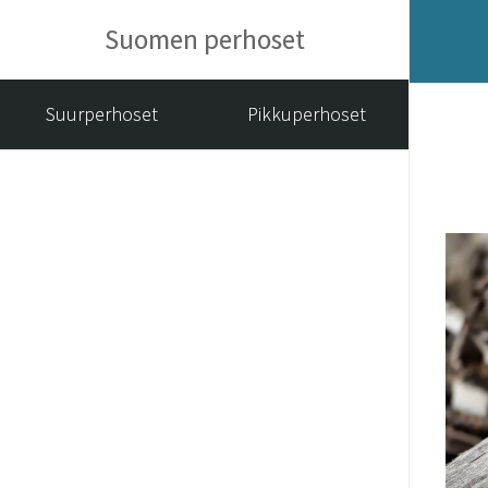
Suomen perhoset
Suurperhoset
Pikkuperhoset