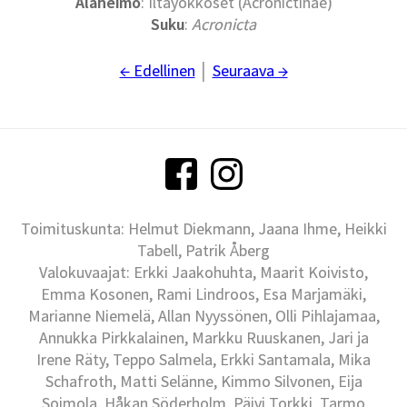
Alaheimo
: Iltayökköset (Acronictinae)
Suku
:
Acronicta
← Edellinen
│
Seuraava →
Toimituskunta: Helmut Diekmann, Jaana Ihme, Heikki
Tabell, Patrik Åberg
Valokuvaajat: Erkki Jaakohuhta, Maarit Koivisto,
Emma Kosonen, Rami Lindroos, Esa Marjamäki,
Marianne Niemelä, Allan Nyyssönen, Olli Pihlajamaa,
Annukka Pirkkalainen, Markku Ruuskanen, Jari ja
Irene Räty, Teppo Salmela, Erkki Santamala, Mika
Schafroth, Matti Selänne, Kimmo Silvonen, Eija
Soimola, Håkan Söderholm, Päivi Torkki, Tarmo