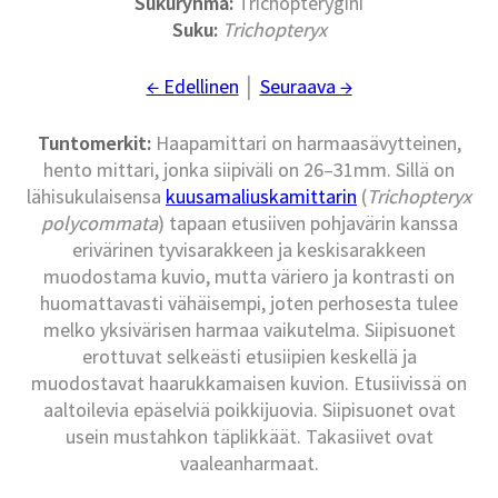
Sukuryhmä
:
Trichopterygini
Suku
:
Trichopteryx
← Edellinen
│
Seuraava →
Tuntomerkit:
Haapamittari on harmaasävytteinen,
hento mittari, jonka siipiväli on 26–31mm. Sillä on
lähisukulaisensa
kuusamaliuskamittarin
(
Trichopteryx
polycommata
) tapaan etusiiven pohjavärin kanssa
erivärinen tyvisarakkeen ja keskisarakkeen
muodostama kuvio, mutta väriero ja kontrasti on
huomattavasti vähäisempi, joten perhosesta tulee
melko yksivärisen harmaa vaikutelma. Siipisuonet
erottuvat selkeästi etusiipien keskellä ja
muodostavat haarukkamaisen kuvion. Etusiivissä on
aaltoilevia epäselviä poikkijuovia. Siipisuonet ovat
usein mustahkon täplikkäät. Takasiivet ovat
vaaleanharmaat.