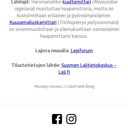
Lähilajit:
Harvinaisehko
kuultomittari
(
Malacodea
regelaria
) muistuttaa haapamittaria, mutta on
kuvioinniltaan erilainen ja pyöreämpisiipinen.
Kuusamaliuskamittari
(
Trichopteryx polycommata
)
on siivenmuodoltaan ja olemukseltaan samanlainen
haapamittarin kanssa.
Lajista muualla:
Lepiforum
Tilastotietojen lähde:
Suomen Lajitietokeskus –
Laji.fi
Päivitetty viimeksi: 1.7.2026
Patrik Åberg