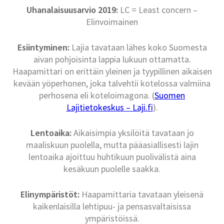
Uhanalaisuusarvio 2019:
LC = Least concern –
Elinvoimainen
Esiintyminen:
Lajia tavataan lähes koko Suomesta
aivan pohjoisinta lappia lukuun ottamatta.
Haapamittari on erittäin yleinen ja tyypillinen aikaisen
kevään yöperhonen, joka talvehtii kotelossa valmiina
perhosena eli koteloimagona. (
Suomen
Lajitietokeskus – Laji.fi
).
Lentoaika:
Aikaisimpia yksilöitä tavataan jo
maaliskuun puolella, mutta pääasiallisesti lajin
lentoaika ajoittuu huhtikuun puolivälistä aina
kesäkuun puolelle saakka.
Elinympäristöt:
Haapamittaria tavataan yleisenä
kaikenlaisilla lehtipuu- ja pensasvaltaisissa
ympäristöissä.