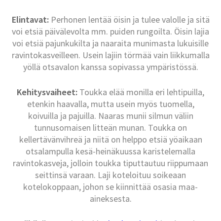
Elintavat:
Perhonen lentää öisin ja tulee valolle ja sitä
voi etsiä päivälevolta mm. puiden rungoilta. Öisin lajia
voi etsiä pajunkukilta ja naaraita munimasta lukuisille
ravintokasveilleen. Usein lajiin törmää vain liikkumalla
yöllä otsavalon kanssa sopivassa ympäristössä.
Kehitysvaiheet:
Toukka elää monilla eri lehtipuilla,
etenkin haavalla, mutta usein myös tuomella,
koivuilla ja pajuilla. Naaras munii silmun väliin
tunnusomaisen litteän munan. Toukka on
kellertävänvihreä ja niitä on helppo etsiä yöaikaan
otsalampulla kesä-heinäkuussa karistelemalla
ravintokasveja, jolloin toukka tiputtautuu riippumaan
seittinsä varaan. Laji koteloituu soikeaan
kotelokoppaan, johon se kiinnittää osasia maa-
aineksesta.