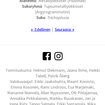
Alaheimo
: Metalliyökköset (Plusiinae)
Sukuryhmä
: Tupsumetalliyökköset
(Argyrogrammatini)
Suku
:
Trichoplusia
← Edellinen
│
Seuraava →
Toimituskunta: Helmut Diekmann, Jaana Ihme, Heikki
Tabell, Patrik Åberg
Valokuvaajat: Erkki Jaakohuhta, Maarit Koivisto,
Emma Kosonen, Rami Lindroos, Esa Marjamäki,
Marianne Niemelä, Allan Nyyssönen, Olli Pihlajamaa,
Annukka Pirkkalainen, Markku Ruuskanen, Jari ja
Irene Räty, Teppo Salmela, Erkki Santamala, Mika