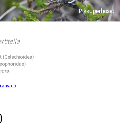
Pikkuperhoset
titella
t (Gelechioidea)
leophoridae)
hora
raava →