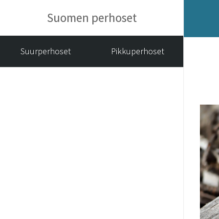
Suomen perhoset
Suurperhoset
Pikkuperhoset