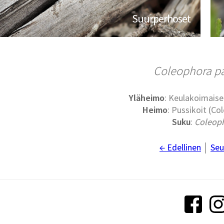
Suurperhoset
Coleophora par
Yläheimo
: Keulakoimaise
Heimo
: Pussikoit (Co
Suku
:
Coleop
← Edellinen
│
Seu