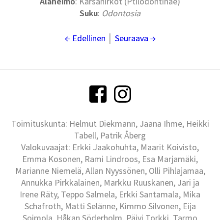
Alaheimo
: Kärsänirkot (Ptilodontinae)
Suku
:
Odontosia
← Edellinen
│
Seuraava →
Toimituskunta: Helmut Diekmann, Jaana Ihme, Heikki
Tabell, Patrik Åberg
Valokuvaajat: Erkki Jaakohuhta, Maarit Koivisto,
Emma Kosonen, Rami Lindroos, Esa Marjamäki,
Marianne Niemelä, Allan Nyyssönen, Olli Pihlajamaa,
Annukka Pirkkalainen, Markku Ruuskanen, Jari ja
Irene Räty, Teppo Salmela, Erkki Santamala, Mika
Schafroth, Matti Selänne, Kimmo Silvonen, Eija
Soimola, Håkan Söderholm, Päivi Torkki, Tarmo