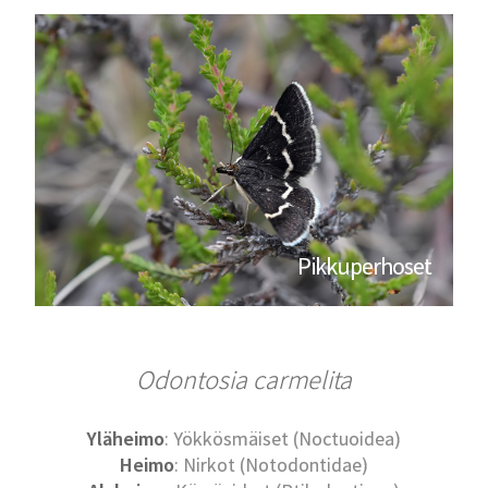
Pikkuperhoset
Odontosia carmelita
Yläheimo
: Yökkösmäiset (Noctuoidea)
Heimo
: Nirkot (Notodontidae)