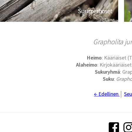
Suurperhoset
Grapholita ju
Heimo
: Kääriäiset (
Alaheimo
: Kirjokääriäise
Sukuryhmä
: Grap
Suku
:
Grapho
← Edellinen
│
Seu