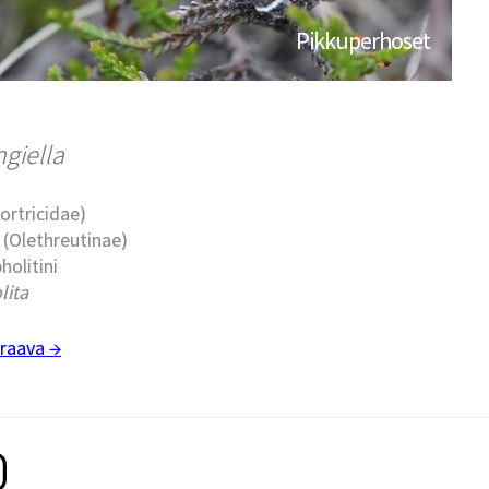
Pikkuperhoset
ngiella
Tortricidae)
t (Olethreutinae)
holitini
lita
raava →