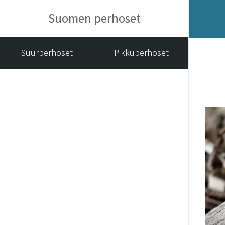
Suomen perhoset
Suurperhoset
Pikkuperhoset