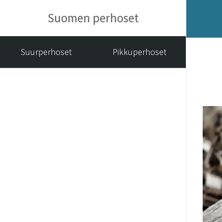
Suomen perhoset
Suurperhoset
Pikkuperhoset