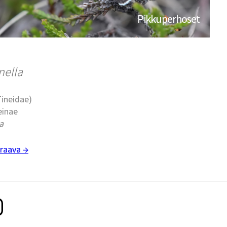
Pikkuperhoset
nella
Tineidae)
einae
a
raava →