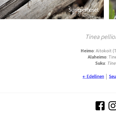
Suurperhoset
Tinea pellio
Heimo
: Aitokoit (
Alaheimo
: Tin
Suku
:
Tine
← Edellinen
│
Seu