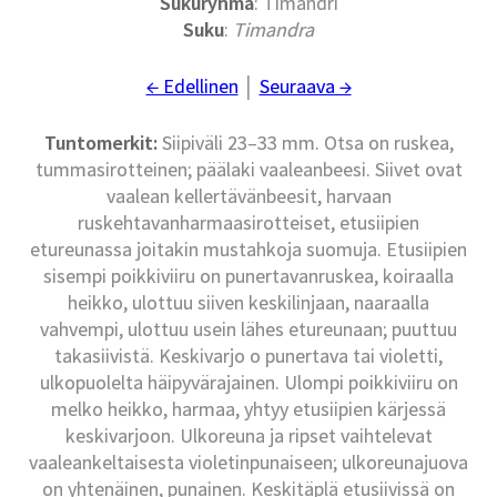
Sukuryhmä
: Timandri
Suku
:
Timandra
← Edellinen
│
Seuraava →
Tuntomerkit:
Siipiväli 23–33 mm. Otsa on ruskea,
tummasirotteinen; päälaki vaaleanbeesi. Siivet ovat
vaalean kellertävänbeesit, harvaan
ruskehtavanharmaasirotteiset, etusiipien
etureunassa joitakin mustahkoja suomuja. Etusiipien
sisempi poikkiviiru on punertavanruskea, koiraalla
heikko, ulottuu siiven keskilinjaan, naaraalla
vahvempi, ulottuu usein lähes etureunaan; puuttuu
takasiivistä. Keskivarjo o punertava tai violetti,
ulkopuolelta häipyvärajainen. Ulompi poikkiviiru on
melko heikko, harmaa, yhtyy etusiipien kärjessä
keskivarjoon. Ulkoreuna ja ripset vaihtelevat
vaaleankeltaisesta violetinpunaiseen; ulkoreunajuova
on yhtenäinen, punainen. Keskitäplä etusiivissä on