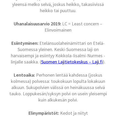
yleensä melko selvä, joskus heikko, takasiivissä
heikko tai puuttuu.
Uhanalaisuusarvio 2019:
LC = Least concern –
Elinvoimainen
Esiintyminen:
Etelänsuolaheinämittari on Etelä-
Suomessa yleinen. Keski-Suomessa laji on
harvaisempi ja esiintyy Kokkola-Iisalmi-Nurmes -
linjalle saakka. (
Suomen Lajitietokeskus – Laji.fi
).
Lentoaika:
Perhonen lentää kahdessa (joskus
kolmessa) polvessa: toukokuun lopulta lokakuun
alkuun. Sukupolvien välissä on heinäkuussa selvä
tauko. Loppukesän/syksyn polvi on usein yleisempi
kuin alkukesän polvi.
Elinympäristöt:
Kedot ja niityt