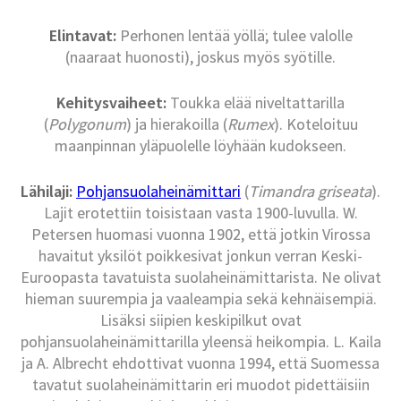
Elintavat:
Perhonen lentää yöllä; tulee valolle
(naaraat huonosti), joskus myös syötille.
Kehitysvaiheet:
Toukka elää niveltattarilla
(
Polygonum
) ja hierakoilla (
Rumex
). Koteloituu
maanpinnan yläpuolelle löyhään kudokseen.
Lähilaji:
Pohjansuolaheinämittari
(
Timandra griseata
).
Lajit erotettiin toisistaan vasta 1900-luvulla. W.
Petersen huomasi vuonna 1902, että jotkin Virossa
havaitut yksilöt poikkesivat jonkun verran Keski-
Euroopasta tavatuista suolaheinämittarista. Ne olivat
hieman suurempia ja vaaleampia sekä kehnäisempiä.
Lisäksi siipien keskipilkut ovat
pohjansuolaheinämittarilla yleensä heikompia. L. Kaila
ja A. Albrecht ehdottivat vuonna 1994, että Suomessa
tavatut suolaheinämittarin eri muodot pidettäisiin