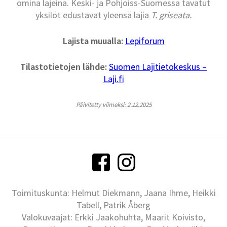
omina lajeina. Keski- ja Pohjoiss-Suomessa tavatut
yksilöt edustavat yleensä lajia
T. griseata.
Lajista muualla:
Lepiforum
Tilastotietojen lähde:
Suomen Lajitietokeskus –
Laji.fi
Päivitetty viimeksi: 2.12.2025
Toimituskunta: Helmut Diekmann, Jaana Ihme, Heikki
Tabell, Patrik Åberg
Valokuvaajat: Erkki Jaakohuhta, Maarit Koivisto,