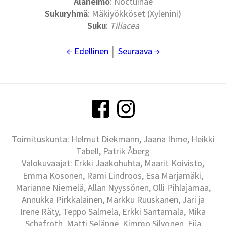
Alaheimo
: Noctuinae
Sukuryhmä
: Mäkiyökköset (Xylenini)
Suku
:
Tiliacea
← Edellinen
│
Seuraava →
Toimituskunta: Helmut Diekmann, Jaana Ihme, Heikki
Tabell, Patrik Åberg
Valokuvaajat: Erkki Jaakohuhta, Maarit Koivisto,
Emma Kosonen, Rami Lindroos, Esa Marjamäki,
Marianne Niemelä, Allan Nyyssönen, Olli Pihlajamaa,
Annukka Pirkkalainen, Markku Ruuskanen, Jari ja
Irene Räty, Teppo Salmela, Erkki Santamala, Mika
Schafroth, Matti Selänne, Kimmo Silvonen, Eija