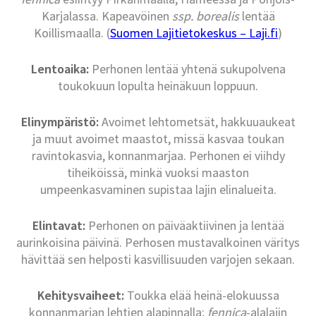
Karjalassa. Kapeavöinen
ssp. borealis
lentää
Koillismaalla. (
Suomen Lajitietokeskus – Laji.fi
)
Lentoaika:
Perhonen lentää yhtenä sukupolvena
toukokuun lopulta heinäkuun loppuun.
Elinympäristö:
Avoimet lehtometsät, hakkuuaukeat
ja muut avoimet maastot, missä kasvaa toukan
ravintokasvia, konnanmarjaa. Perhonen ei viihdy
tiheiköissä, minkä vuoksi maaston
umpeenkasvaminen supistaa lajin elinalueita.
Elintavat:
Perhonen on päiväaktiivinen ja lentää
aurinkoisina päivinä. Perhosen mustavalkoinen väritys
hävittää sen helposti kasvillisuuden varjojen sekaan.
Kehitysvaiheet:
Toukka elää heinä-elokuussa
konnanmarjan lehtien alapinnalla;
fennica
-alalajin