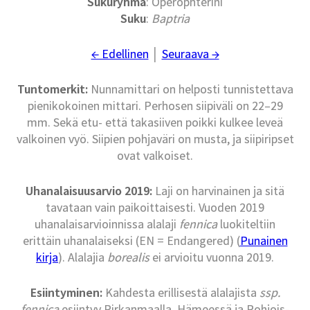
Sukuryhmä
: Operophterini
Suku
:
Baptria
← Edellinen
│
Seuraava →
Tuntomerkit:
Nunnamittari on helposti tunnistettava
pienikokoinen mittari. Perhosen siipiväli on 22–29
mm. Sekä etu- että takasiiven poikki kulkee leveä
valkoinen vyö. Siipien pohjaväri on musta, ja siipiripset
ovat valkoiset.
Uhanalaisuusarvio 2019:
Laji on harvinainen ja sitä
tavataan vain paikoittaisesti. Vuoden 2019
uhanalaisarvioinnissa alalaji
fennica
luokiteltiin
erittäin uhanalaiseksi (EN = Endangered) (
Punainen
kirja
). Alalajia
borealis
ei arvioitu vuonna 2019.
Esiintyminen:
Kahdesta erillisestä alalajista
ssp.
fennica
esiintyy Pirkanmaalla, Hämeessä ja Pohjois-