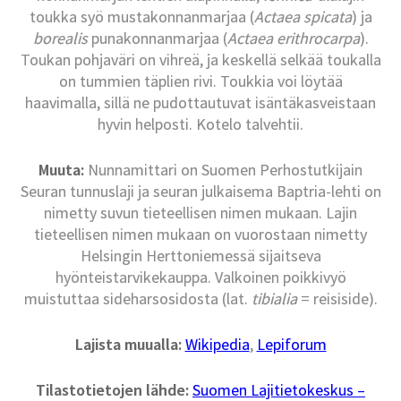
toukka syö mustakonnanmarjaa (
Actaea spicata
) ja
borealis
punakonnanmarjaa (
Actaea erithrocarpa
).
Toukan pohjaväri on vihreä, ja keskellä selkää toukalla
on tummien täplien rivi. Toukkia voi löytää
haavimalla, sillä ne pudottautuvat isäntäkasveistaan
hyvin helposti. Kotelo talvehtii.
Muuta:
Nunnamittari on Suomen Perhostutkijain
Seuran tunnuslaji ja seuran julkaisema Baptria-lehti on
nimetty suvun tieteellisen nimen mukaan. Lajin
tieteellisen nimen mukaan on vuorostaan nimetty
Helsingin Herttoniemessä sijaitseva
hyönteistarvikekauppa. Valkoinen poikkivyö
muistuttaa sideharsosidosta (lat.
tibialia
= reisiside).
Lajista muualla:
Wikipedia
,
Lepiforum
Tilastotietojen lähde:
Suomen Lajitietokeskus –