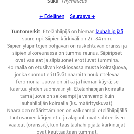
Suku
:
Thymelicus
← Edellinen
│
Seuraava →
Tuntomerkit:
Etelänhiipijä on hieman
lauhahiipijää
suurempi. Siipien kärkiväli on 27–34 mm.
Siipien yläpintojen pohjaväri on ruskehtavan oranssi ja
siipien ulkoreunassa on tumma reunus. Siipiripset
ovat vaaleat ja siipisuonet erottuvat tummina.
Koiraalla on etusiiven keskiosassa musta koirasjuova,
jonka suomut erittävät naaraita houkuttelevaa
feromonia. Juova on pitkä ja hieman käyrä; se
kaartuu yhden suonivälin yli. Etelänhiipijän koiraalla
tämä juova on selkeämpi ja vahvempi kuin
lauhahiipijän koiraalla (ks. määrityskuvat).
Naaraiden määrittäminen on vaikeampi: etelähiipijällä
tuntosarven kärjen etu- ja alapuoli ovat suhteellisen
vaaleat (oranssit), kun taas lauhahiipijällä kärkinuijat
ovat kauttaaltaan tummat.