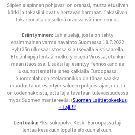
Siipien alapinnan pohjaväri on oranssi, mutta etusiiven
kärki ja takasiipi ovat vihertävän harmaat. Takasiiven
takareunalla on selkeä oranssinvärinen reunus.
Esiintyminen:
Lähialuelaji, josta on tehty
ensimmäinen varma havainto Suomessa 18.7.2022
Pyhtään ulkosaaristossa sijaitsevalla Ristisaarella.
Etelänhiipijä lentää melko yleisenä Virossa, etenkin
maan itäosissa. Lisäksi laji esiintyy Fennoskandiaa
lukuunottamatta lähes kaikialla Euroopassa.
Suomenlahden etelärannikko on tähän saakka
muodostanut esiintymisalueen pohjoisrajan, mutta
on todennäköistä, että lajia tavataan tulevaisuudessa
myös Suomen mantereella. (
Suomen Lajitietokeskus
– Laji.fi
)
Lentoaika:
Yksi sukupolvi: Keski-Euroopassa laji
lentää kesäkuun lopulta elokuun alkuun.