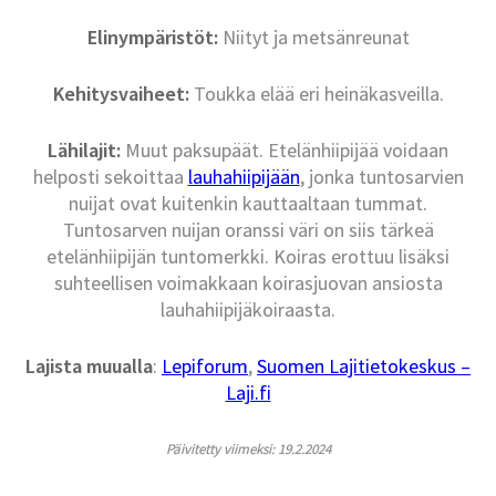
Elinympäristöt:
Niityt ja metsänreunat
Kehitysvaiheet:
Toukka elää eri heinäkasveilla.
Lähilajit:
Muut paksupäät. Etelänhiipijää voidaan
helposti sekoittaa
lauhahiipijään
, jonka tuntosarvien
nuijat ovat kuitenkin kauttaaltaan tummat.
Tuntosarven nuijan oranssi väri on siis tärkeä
etelänhiipijän tuntomerkki. Koiras erottuu lisäksi
suhteellisen voimakkaan koirasjuovan ansiosta
lauhahiipijäkoiraasta.
Lajista muualla
:
Lepiforum
,
Suomen Lajitietokeskus –
Laji.fi
Päivitetty viimeksi: 19.2.2024