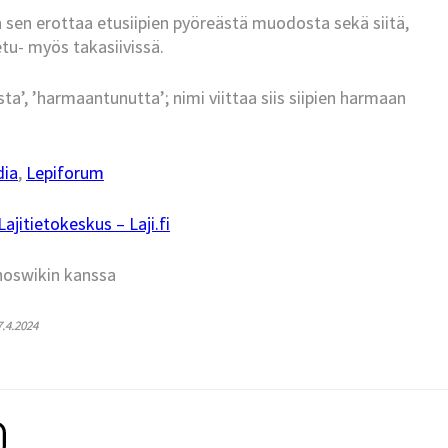
ta sen erottaa etusiipien pyöreästä muodosta sekä siitä,
etu- myös takasiivissä.
sta’, ’harmaantunutta’; nimi viittaa siis siipien harmaan
dia
,
Lepiforum
jitietokeskus – Laji.fi
hoswikin kanssa
7.4.2024