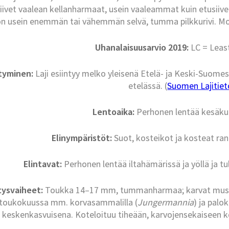
iivet vaalean kellanharmaat, usein vaaleammat kuin etusiive
on usein enemmän tai vähemmän selvä, tumma pilkkurivi. Mol
Uhanalaisuusarvio 2019:
LC = Leas
ntyminen:
Laji esiintyy melko yleisenä Etelä- ja Keski-Suomes
etelässä. (
Suomen Lajitieto
Lentoaika:
Perhonen lentää kesäkuu
Elinympäristöt:
Suot, kosteikot ja kosteat ran
Elintavat:
Perhonen lentää iltahämärissä ja yöllä ja t
tysvaiheet:
Toukka 14–17 mm, tummanharmaa; karvat musta
toukokuussa mm. korvasammalilla (
Jungermannia
) ja pal
keskenkasvuisena. Koteloituu tiheään, karvojensekaiseen