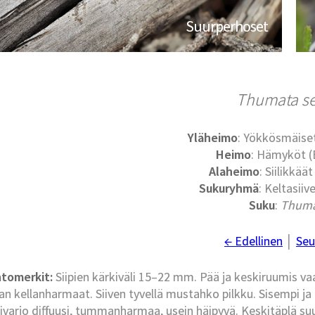
Suurperhoset
Thumata s
Yläheimo
: Yökkösmäise
Heimo
: Hämyköt (
Alaheimo
: Siilikkäät
Sukuryhmä
: Keltasiive
Suku
:
Thum
← Edellinen
│
Seu
tomerkit:
Siipien kärkiväli 15–22 mm. Pää ja keskiruumis v
an kellanharmaat. Siiven tyvellä mustahko pilkku. Sisempi j
ivarjo diffuusi, tummanharmaa, usein häipyvä. Keskitäplä su