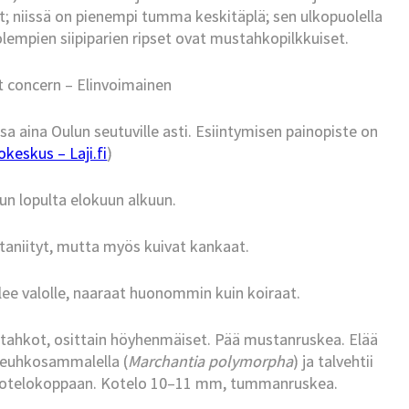
t; niissä on pienempi tumma keskitäplä; sen ulkopuolella
empien siipiparien ripset ovat mustahkopilkkuiset.
t concern – Elinvoimainen
sa aina Oulun seutuville asti. Esiintymisen painopiste on
keskus – Laji.fi
)
n lopulta elokuun alkuun.
taniityt, mutta myös kuivat kankaat.
ulee valolle, naaraat huonommin kuin koiraat.
hkot, osittain höyhenmäiset. Pää mustanruskea. Elää
okeuhkosammalella (
Marchantia polymorpha
) ja talvehtii
 kotelokoppaan. Kotelo 10–11 mm, tummanruskea.