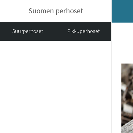
Suomen perhoset
Suurperhoset
Pikkuperhoset