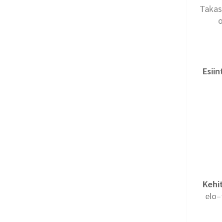
Takas
Esii
Kehi
elo–