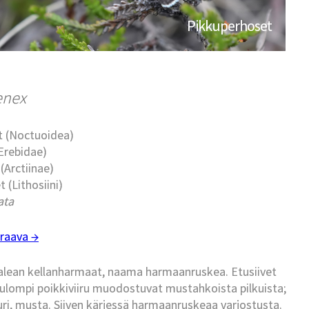
Pikkuperhoset
enex
t (Noctuoidea)
Erebidae)
 (Arctiinae)
t (Lithosiini)
ata
raava →
aalean kellanharmaat, naama harmaanruskea. Etusiivet
a ulompi poikkiviiru muodostuvat mustahkoista pilkuista;
uri, musta. Siiven kärjessä harmaanruskeaa varjostusta.