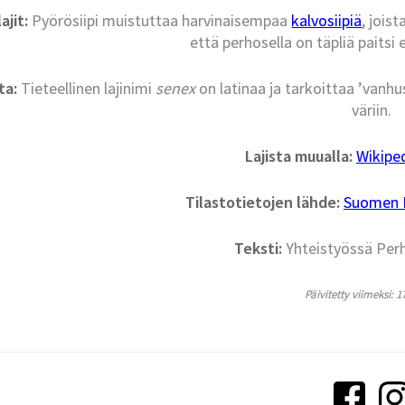
ajit:
Pyörösiipi muistuttaa harvinaisempaa
kalvosiipiä
, jois
että perhosella on täpliä paitsi 
ta:
Tieteellinen lajinimi
senex
on latinaa ja tarkoittaa ’vanhu
väriin.
Lajista muualla:
Wikipe
Tilastotietojen lähde:
Suomen La
Teksti:
Yhteistyössä Per
Päivitetty viimeksi: 1