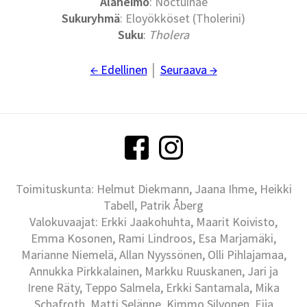
Alaheimo
: Noctuinae
Sukuryhmä
: Eloyökköset (Tholerini)
Suku
:
Tholera
← Edellinen
│
Seuraava →
Toimituskunta: Helmut Diekmann, Jaana Ihme, Heikki
Tabell, Patrik Åberg
Valokuvaajat: Erkki Jaakohuhta, Maarit Koivisto,
Emma Kosonen, Rami Lindroos, Esa Marjamäki,
Marianne Niemelä, Allan Nyyssönen, Olli Pihlajamaa,
Annukka Pirkkalainen, Markku Ruuskanen, Jari ja
Irene Räty, Teppo Salmela, Erkki Santamala, Mika
Schafroth, Matti Selänne, Kimmo Silvonen, Eija