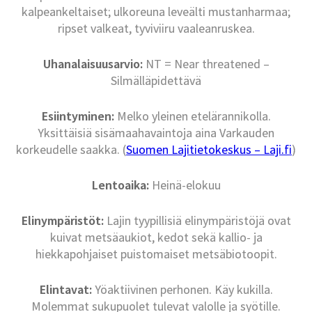
kalpeankeltaiset; ulkoreuna leveälti mustanharmaa;
ripset valkeat, tyviviiru vaaleanruskea.
Uhanalaisuusarvio:
NT = Near threatened –
Silmälläpidettävä
Esiintyminen:
Melko yleinen etelärannikolla.
Yksittäisiä sisämaahavaintoja aina Varkauden
korkeudelle saakka. (
Suomen Lajitietokeskus – Laji.fi
)
Lentoaika:
Heinä-elokuu
Elinympäristöt:
Lajin tyypillisiä elinympäristöjä ovat
kuivat metsäaukiot, kedot sekä kallio- ja
hiekkapohjaiset puistomaiset metsäbiotoopit.
Elintavat:
Yöaktiivinen perhonen. Käy kukilla.
Molemmat sukupuolet tulevat valolle ja syötille.