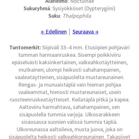
Alaheimo
: Noctuinae
Sukuryhmä
: Sysiyökköset (Dypterygiini)
Suku
:
Thalpophila
← Edellinen
│
Seuraava →
Tuntomerkit:
Siipiväli 33–4 mm. Etusiipien pohjaväri
tumman harmaanruskea. Sisempi poikkiviiru
epäselvästi kaksinkertainen, valkeahkotäytteinen,
mutkainen; ulompi heikosti sahahampainen,
vaaleatäytteinen, sisäpuolelta mustareunainen.
Rengas- ja munuaistäplä vain hieman pohjaa
vaaleammat, hienosti mustareunaiset, usein
ruosteenruskeatäytteiset. Keilatäplä pitkä ja kapea.
Aaltoviiru harmahtava, sahahampainen, sen
sisäpuolella tummia varjoja. Ulkosarakkeen
sisäosassa suonien välissä tummia täpliä.
Ulkoreunassa aaltoileva, musta juova, joka on
sisäpuolelta heikosti valkeahkoreunainen. Takasiivet