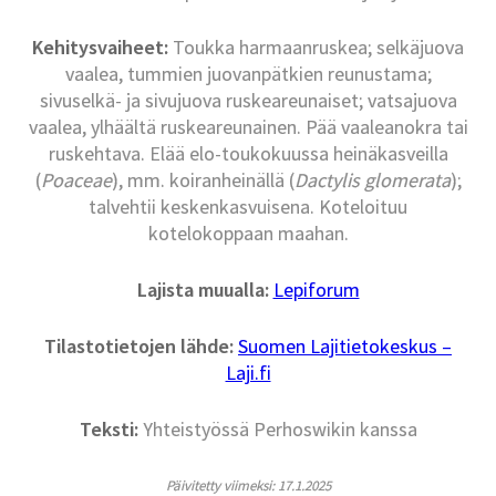
Kehitysvaiheet:
Toukka harmaanruskea; selkäjuova
vaalea, tummien juovanpätkien reunustama;
sivuselkä- ja sivujuova ruskeareunaiset; vatsajuova
vaalea, ylhäältä ruskeareunainen. Pää vaaleanokra tai
ruskehtava. Elää elo-toukokuussa heinäkasveilla
(
Poaceae
), mm. koiranheinällä (
Dactylis glomerata
);
talvehtii keskenkasvuisena. Koteloituu
kotelokoppaan maahan.
Lajista muualla:
Lepiforum
Tilastotietojen lähde:
Suomen Lajitietokeskus –
Laji.fi
Teksti:
Yhteistyössä Perhoswikin kanssa
Päivitetty viimeksi: 17.1.2025