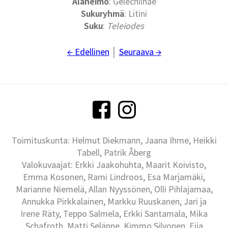
Alaheimo
: Gelechiinae
Sukuryhmä
: Litini
Suku
:
Teleiodes
← Edellinen
│
Seuraava →
Toimituskunta: Helmut Diekmann, Jaana Ihme, Heikki
Tabell, Patrik Åberg
Valokuvaajat: Erkki Jaakohuhta, Maarit Koivisto,
Emma Kosonen, Rami Lindroos, Esa Marjamäki,
Marianne Niemelä, Allan Nyyssönen, Olli Pihlajamaa,
Annukka Pirkkalainen, Markku Ruuskanen, Jari ja
Irene Räty, Teppo Salmela, Erkki Santamala, Mika
Schafroth, Matti Selänne, Kimmo Silvonen, Eija