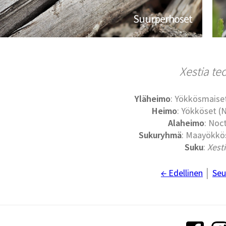
Suurperhoset
Xestia te
Yläheimo
: Yökkösmaise
Heimo
: Yökköset (
Alaheimo
: Noc
Sukuryhmä
: Maayökkös
Suku
:
Xest
← Edellinen
│
Seu