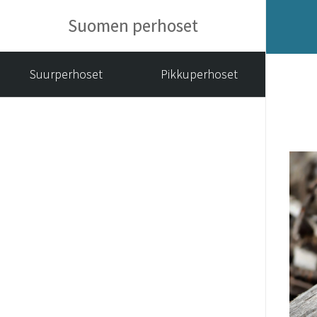
Suomen perhoset
Suurperhoset
Pikkuperhoset