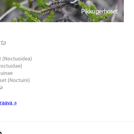
Pikkuperhoset
cta
t (Noctuoidea)
Noctuidae)
tuinae
et (Noctuini)
ia
raava →