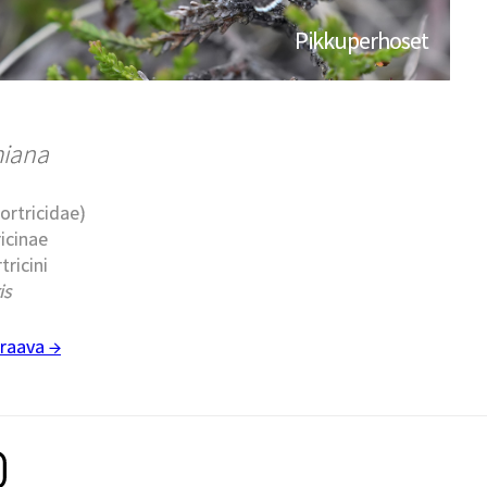
Pikkuperhoset
miana
Tortricidae)
ricinae
tricini
is
raava →