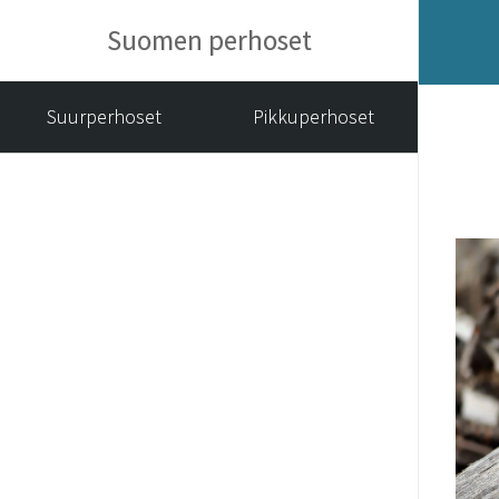
Suomen perhoset
Suurperhoset
Pikkuperhoset