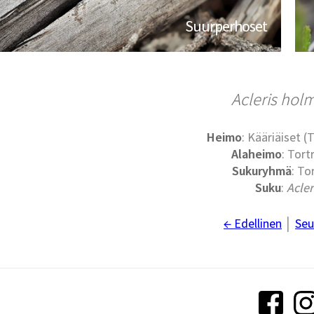
Suurperhoset
Acleris hol
Heimo
: Kääriäiset (
Alaheimo
: Tort
Sukuryhmä
: Tor
Suku
:
Acler
← Edellinen
│
Seu