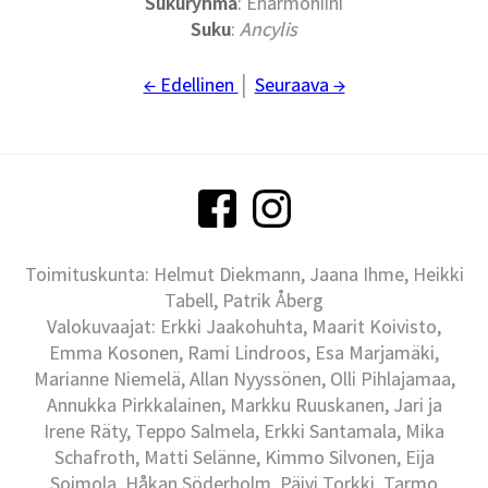
Sukuryhmä
: Enarmoniini
Suku
:
Ancylis
← Edellinen
│
Seuraava →
Toimituskunta: Helmut Diekmann, Jaana Ihme, Heikki
Tabell, Patrik Åberg
Valokuvaajat: Erkki Jaakohuhta, Maarit Koivisto,
Emma Kosonen, Rami Lindroos, Esa Marjamäki,
Marianne Niemelä, Allan Nyyssönen, Olli Pihlajamaa,
Annukka Pirkkalainen, Markku Ruuskanen, Jari ja
Irene Räty, Teppo Salmela, Erkki Santamala, Mika
Schafroth, Matti Selänne, Kimmo Silvonen, Eija
Soimola, Håkan Söderholm, Päivi Torkki, Tarmo