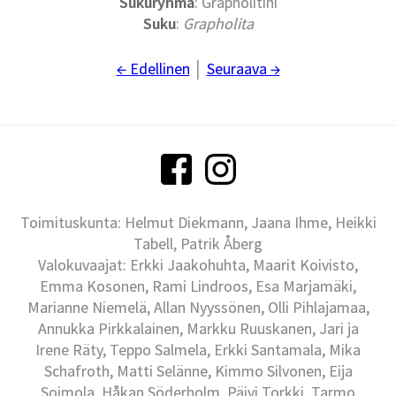
Sukuryhmä
: Grapholitini
Suku
:
Grapholita
← Edellinen
│
Seuraava →
Toimituskunta: Helmut Diekmann, Jaana Ihme, Heikki
Tabell, Patrik Åberg
Valokuvaajat: Erkki Jaakohuhta, Maarit Koivisto,
Emma Kosonen, Rami Lindroos, Esa Marjamäki,
Marianne Niemelä, Allan Nyyssönen, Olli Pihlajamaa,
Annukka Pirkkalainen, Markku Ruuskanen, Jari ja
Irene Räty, Teppo Salmela, Erkki Santamala, Mika
Schafroth, Matti Selänne, Kimmo Silvonen, Eija
Soimola, Håkan Söderholm, Päivi Torkki, Tarmo