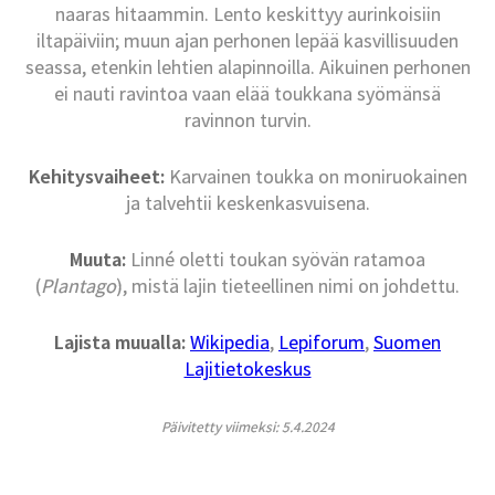
naaras hitaammin. Lento keskittyy aurinkoisiin
iltapäiviin; muun ajan perhonen lepää kasvillisuuden
seassa, etenkin lehtien alapinnoilla. Aikuinen perhonen
ei nauti ravintoa vaan elää toukkana syömänsä
ravinnon turvin.
Kehitysvaiheet:
Karvainen toukka on moniruokainen
ja talvehtii keskenkasvuisena.
Muuta:
Linné oletti toukan syövän ratamoa
(
Plantago
), mistä lajin tieteellinen nimi on johdettu.
Lajista muualla:
Wikipedia
,
Lepiforum
,
Suomen
Lajitietokeskus
Päivitetty viimeksi: 5.4.2024