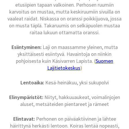
etusiipien tapaan valkoinen. Perhosen ruumiin
karvoitus on mustaa, mutta keskiruumiin sivuilla on
vaaleat raidat. Niskassa on oranssi poikkijuova, jossa
on musta täplä. Takaruumis on selkäpuolen mustaa
raitaa lukuun ottamatta oranssi.
Esiintyminen:
Laji on maassamme yleinen, mutta
yksittäisesti esiintyvä. Havaintoja on niinkin
pohjoisesta kuin Käsivarren Lapista. (
Suomen
Lajitietokeskus
)
Lentoaika:
Kesä-heinäkuu, yksi sukupolvi
Elinympäristöt:
Niityt, hakkuuaukeat, voimalinjojen
aluset, metsäteiden pientareet ja rämeet
Elintavat:
Perhonen on päiväaktiivinen ja lähtee
häirittynä herkästi lentoon. Koiras lentää nopeasti,