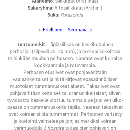
Alaheimo
: Siilikkäät (Arctiinae)
Sukuryhmä
: Aitosiilikkäät (Arctiini)
Suku
:
Parasemia
← Edellinen
│
Seuraava →
Tuntomerkit:
Täpläsiilikäs on keskikokoinen
perhoslaji (siipiväli 35–40 mm), jota ei voi sekoittaa
mihinkään muuhun perhoseen. Naaraat ovat koiraita
kookkaampia ja rotevampia.
Perhosen etusiivet ovat pohjaväriltään
vaaleankeltaiset ja niitä kirjovat epäsäännöllisen
muotoiset tummanruskeat alueet. Takasiivet ovat
pohjaväriltään keltaiset tai oranssinkeltaiset; siiven
tyviosasta keskelle ulottuu tumma alue ja siiven ulko-
osassa on tummanruskeita täpliä. Naaraan takasiivet
ovat koiraan siipiä tummemmat. Perhosten värisävy
ja kuviointi vaihtelee paljon; esimerkiksi koiraan
värimuodolla
f. hospita
takasiipien pohjaväri on