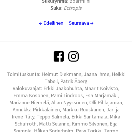
Sukuryhmä
: Boarmiini
Suku
:
Ectropis
← Edellinen
│
Seuraava →
Toimituskunta: Helmut Diekmann, Jaana Ihme, Heikki
Tabell, Patrik Åberg
Valokuvaajat: Erkki Jaakohuhta, Maarit Koivisto,
Emma Kosonen, Rami Lindroos, Esa Marjamäki,
Marianne Niemelä, Allan Nyyssönen, Olli Pihlajamaa,
Annukka Pirkkalainen, Markku Ruuskanen, Jari ja
Irene Räty, Teppo Salmela, Erkki Santamala, Mika
Schafroth, Matti Selänne, Kimmo Silvonen, Eija
Soimola, Håkan Söderholm, Päivi Torkki, Tarmo