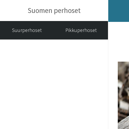
Suomen perhoset
Suurperhoset
Pikkuperhoset