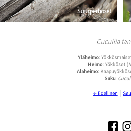
Suurperhoset
Cucullia tan
Yläheimo
: Yökkösmaiset
Heimo
: Yökköset (
N
Alaheimo
: Kaapuyökköse
Suku
:
Cucul
← Edellinen
│
Seu