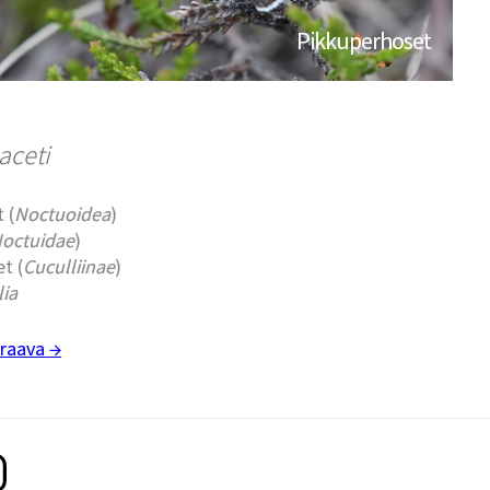
Pikkuperhoset
aceti
 (
Noctuoidea
)
octuidae
)
t (
Cuculliinae
)
lia
raava →