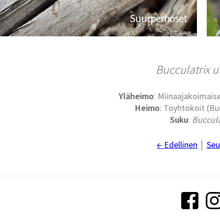
Suurperhoset
Bucculatrix u
Yläheimo
: Miinaajakoimaise
Heimo
: Töyhtökoit (Bu
Suku
:
Buccula
← Edellinen
│
Seu