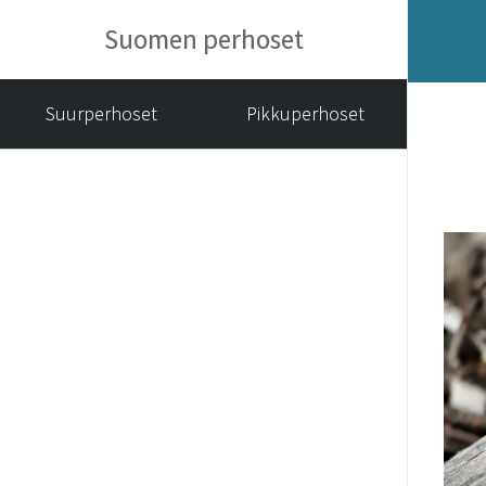
Suomen perhoset
Suurperhoset
Pikkuperhoset