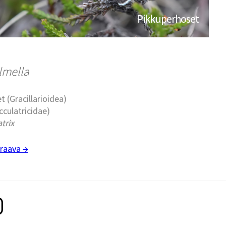
Pikkuperhoset
lmella
t (Gracillarioidea)
cculatricidae)
trix
raava →