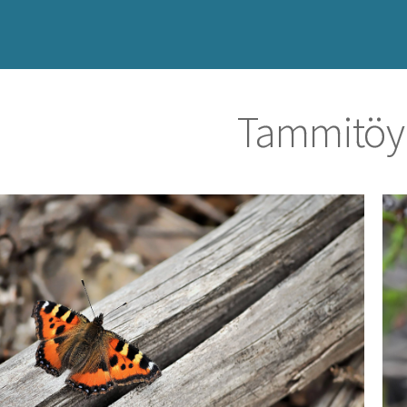
Tammitöy