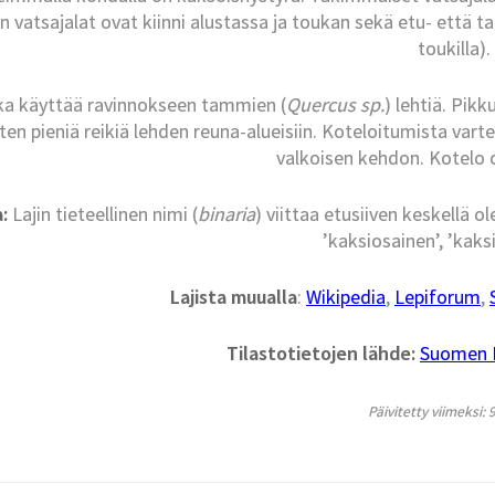
in vatsajalat ovat kiinni alustassa ja toukan sekä etu- että t
toukilla).
a käyttää ravinnokseen tammien (
Quercus sp.
) lehtiä. Pik
tten pieniä reikiä lehden reuna-alueisiin. Koteloitumista var
valkoisen kehdon. Kotelo 
:
Lajin tieteellinen nimi (
binaria
) viittaa etusiiven keskellä 
’kaksiosainen’, ’kaks
Lajista muualla
:
Wikipedia
,
Lepiforum
,
Tilastotietojen lähde:
Suomen La
Päivitetty viimeksi: 