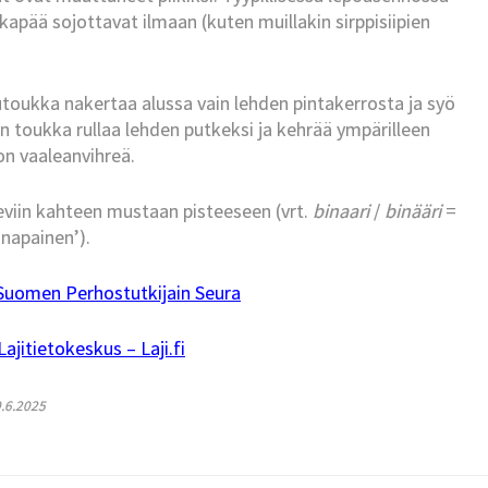
akapää sojottavat ilmaan (kuten muillakin sirppisiipien
kutoukka nakertaa alussa vain lehden pintakerrosta ja syö
ten toukka rullaa lehden putkeksi ja kehrää ympärilleen
on vaaleanvihreä.
oleviin kahteen mustaan pisteeseen (vrt.
binaari
/
binääri
=
inapainen’).
Suomen Perhostutkijain Seura
jitietokeskus – Laji.fi
9.6.2025