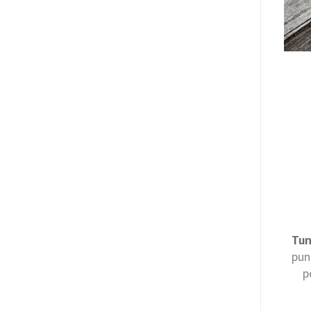
Tun
pun
p