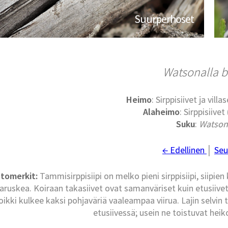
Suurperhoset
Watsonalla b
Heimo
: Sirppisiivet ja vill
Alaheimo
: Sirppisiive
Suku
:
Watson
← Edellinen
│
Seu
tomerkit:
Tammisirppisiipi on melko pieni sirppisiipi, siipie
aruskea. Koiraan takasiivet ovat samanväriset kuin etusiivet
oikki kulkee kaksi pohjaväriä vaaleampaa viirua. Lajin selv
etusiivessä; usein ne toistuvat hei