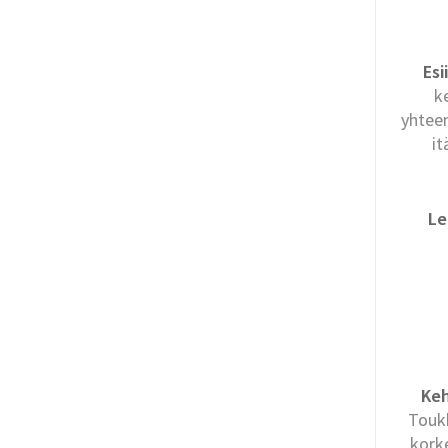
Esi
k
yhtee
it
Le
Keh
Toukk
kork