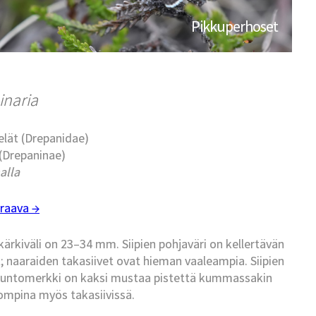
Pikkuperhoset
inaria
aselät (Drepanidae)
t (Drepaninae)
alla
raava →
n kärkiväli on 23–34 mm. Siipien pohjaväri on kellertävän
; naaraiden takasiivet ovat hieman vaaleampia. Siipien
in tuntomerkki on kaksi mustaa pistettä kummassakin
kompina myös takasiivissä.