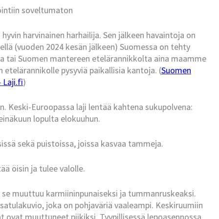
ointiin soveltumaton
yvin harvinainen harhailija. Sen jälkeen havaintoja on
tkellä (vuoden 2024 kesän jälkeen) Suomessa on tehty
lta tai Suomen mantereen etelärannikkolta aina maamme
etelärannikolle pysyviä paikallisia kantoja. (
Suomen
Laji.fi
)
. Keski-Euroopassa laji lentää kahtena sukupolvena:
einäkuun lopulta elokuuhun.
sissä sekä puistoissa, joissa kasvaa tammeja.
ä öisin ja tulee valolle.
 se muuttuu karmiininpunaiseksi ja tummanruskeaksi.
 satulakuvio, joka on pohjaväriä vaaleampi. Keskiruumiin
 ovat muuttuneet piikiksi. Tyypillisessä lepoasennossa