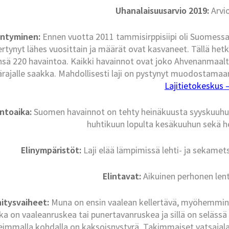
Uhanalaisuusarvio 2019:
Arvi
intyminen:
Ennen vuotta 2011 tammisirppisiipi oli Suomessa h
ertynyt lähes vuosittain ja määrät ovat kasvaneet. Tällä he
nsä 220 havaintoa. Kaikki havainnot ovat joko Ahvenanmaa
ärajalle saakka. Mahdollisesti laji on pystynyt muodostamaan 
Lajitietokeskus – 
ntoaika:
Suomen havainnot on tehty heinäkuusta syyskuuhun
huhtikuun lopulta kesäkuuhun sekä h
Elinympäristöt:
Laji elää lämpimissä lehti- ja sekamet
Elintavat:
Aikuinen perhonen lentä
itysvaiheet:
Muna on ensin vaalean kellertävä, myöhemmin
a on vaaleanruskea tai punertavanruskea ja sillä on selässä
eimmalla kohdalla on kaksoisnystyrä. Takimmaiset vatsajalat