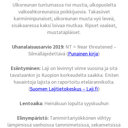
Ulkoreunan tuntumassa rivi mustia, ulkopuolelta
valkeahkoreunaisia poikkijuovia. Takasiivet
karmiininpunaiset; ulkoreunan musta vyö leveä;
sisäkaaressa kaksi loivaa mutkaa. Ripset vaaleat,
mustatäpläiset.
Uhanalaisuusarvio 2019:
NT = Near threatened –
Silmälläpidettävä (
Punainen kirja
)
Esiintyminen:
Laji on levinnyt viime vuosina ja sitä
tavataankin jo Kuopion korkeudelta saakka. Eniten
havaintoja lajista on raportoitu etelärannikolta.
(
Suomen Lajitietokeskus – Laji.fi
)
Lentoaika:
Heinäkuun lopulta syyskuuhun
Elinympäristö:
Tammiritariyökkönen viihtyy
lämpimissä vanhoissa tammimetsissä, sekametsissä