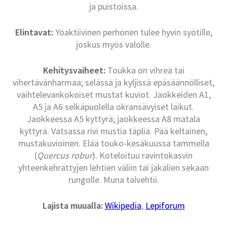
ja puistoissa.
Elintavat:
Yöaktiivinen perhonen tulee hyvin syötille,
joskus myös valolle.
Kehitysvaiheet:
Toukka on vihreä tai
vihertävänharmaa; selässä ja kyljissä epäsäännölliset,
vaihtelevankokoiset mustat kuviot. Jaokkeiden A1,
A5 ja A6 selkäpuolella okransävyiset laikut.
Jaokkeessa A5 kyttyrä; jaokkeessa A8 matala
kyttyrä. Vatsassa rivi mustia täpliä. Pää keltainen,
mustakuvioinen. Elää touko-kesäkuussa tammella
(
Quercus robur
). Koteloituu ravintokasvin
yhteenkehrättyjen lehtien väliin tai jäkälien sekaan
rungolle. Muna talvehtii.
Lajista muualla:
Wikipedia
,
Lepiforum