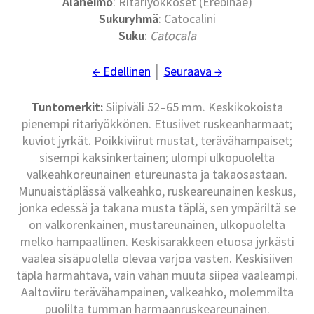
Alaheimo
: Ritariyökköset (Erebinae)
Sukuryhmä
: Catocalini
Suku
:
Catocala
← Edellinen
│
Seuraava →
Tuntomerkit:
Siipiväli 52–65 mm. Keskikokoista
pienempi ritariyökkönen. Etusiivet ruskeanharmaat;
kuviot jyrkät. Poikkiviirut mustat, terävähampaiset;
sisempi kaksinkertainen; ulompi ulkopuolelta
valkeahkoreunainen etureunasta ja takaosastaan.
Munuaistäplässä valkeahko, ruskeareunainen keskus,
jonka edessä ja takana musta täplä, sen ympäriltä se
on valkorenkainen, mustareunainen, ulkopuolelta
melko hampaallinen. Keskisarakkeen etuosa jyrkästi
vaalea sisäpuolella olevaa varjoa vasten. Keskisiiven
täplä harmahtava, vain vähän muuta siipeä vaaleampi.
Aaltoviiru terävähampainen, valkeahko, molemmilta
puolilta tumman harmaanruskeareunainen.