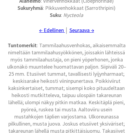
Alaheimo
: Vihervenhokkaat (Cloephorinae)
Sukuryhmä
: Pikkuvenhokkaat (Sarrothripini)
Suku
:
Nycteola
← Edellinen
│
Seuraava →
Tuntomerkit
: Tammilaahusvenhokas, aikaisemmalta
nimeltään tammilaahusyökkönen, joissakin lähteissä
myös tammilaahustaja, on pieni yöperhonen, jonka
ulkonäkö muuntelee huomattavan paljon. Siipiväli 20–
25 mm. Etusiivet tummat, tavallisesti lyijynharmaat;
keskisarake heikosti viininpunertava. Poikkiviirut
kaksinkertaiset, tummat; sisempi koko pituudeltaan
heikosti mutkitteleva, taipuu ulospäin takareunan
lähellä; ulompi näkyy pitkin matkaa. Keskitäplä pieni,
pyöreä, ruskea tai musta. Aaltoviiru usein
mustahkojen täplien varjostama. Ulkoreunassa
pilkullinen, musta juova. Joskus etusiivet yksiväriset;
takareunan lähellä musta pitkittäisjuomu. Takasiivet