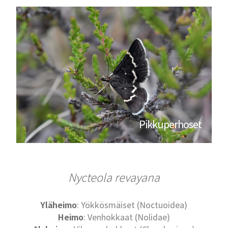
Pikkuperhoset
Nycteola revayana
Yläheimo
: Yökkösmäiset (Noctuoidea)
Heimo
: Venhokkaat (Nolidae)