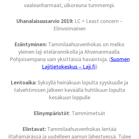
vaaleanharmaat, ulkoreuna tummempi.
Uhanalaisuusarvio 2019:
LC = Least concern –
Elinvoimainen
Esiintyminen:
Tammilaahusvenhokas on melko
yleinen laji etelärannikolla ja Ahvenanmaalla.
Pohjoisempana vain yksittäisiä havaintoja. (
Suomen
Lajitietokeskus – Laji.fi
)
Lentoaika:
Syksyllä heinäkuun lopulta syyskuulle ja
talvehtimisen jälkeen keväällä huhtikuun lopulta
kesäkuun loppulle
Elinympäristöt
: Tammimetsät
Elintavat:
Tammilaahusvenhokas lentää
iltahämärässä ja uudelleen aamun lähestyessä. Tulee