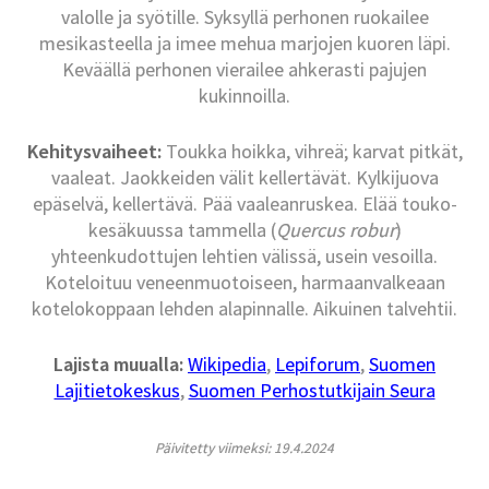
valolle ja syötille. Syksyllä perhonen ruokailee
mesikasteella ja imee mehua marjojen kuoren läpi.
Keväällä perhonen vierailee ahkerasti pajujen
kukinnoilla.
Kehitysvaiheet:
Toukka hoikka, vihreä; karvat pitkät,
vaaleat. Jaokkeiden välit kellertävät. Kylkijuova
epäselvä, kellertävä. Pää vaaleanruskea. Elää touko-
kesäkuussa tammella (
Quercus robur
)
yhteenkudottujen lehtien välissä, usein vesoilla.
Koteloituu veneenmuotoiseen, harmaanvalkeaan
kotelokoppaan lehden alapinnalle. Aikuinen talvehtii.
Lajista muualla:
Wikipedia
,
Lepiforum
,
Suomen
Lajitietokeskus
,
Suomen Perhostutkijain Seura
Päivitetty viimeksi: 19.4.2024