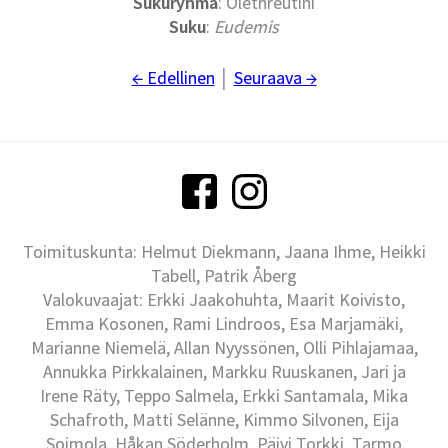
Sukuryhmä
: Olethreutini
Suku
:
Eudemis
← Edellinen
│
Seuraava →
Toimituskunta: Helmut Diekmann, Jaana Ihme, Heikki
Tabell, Patrik Åberg
Valokuvaajat: Erkki Jaakohuhta, Maarit Koivisto,
Emma Kosonen, Rami Lindroos, Esa Marjamäki,
Marianne Niemelä, Allan Nyyssönen, Olli Pihlajamaa,
Annukka Pirkkalainen, Markku Ruuskanen, Jari ja
Irene Räty, Teppo Salmela, Erkki Santamala, Mika
Schafroth, Matti Selänne, Kimmo Silvonen, Eija
Soimola, Håkan Söderholm, Päivi Torkki, Tarmo