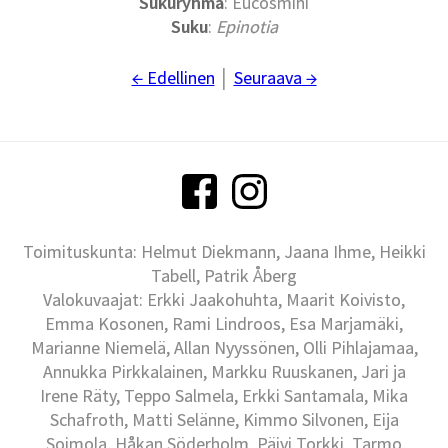
Sukuryhmä
: Eucosmini
Suku
:
Epinotia
← Edellinen
│
Seuraava →
Toimituskunta: Helmut Diekmann, Jaana Ihme, Heikki
Tabell, Patrik Åberg
Valokuvaajat: Erkki Jaakohuhta, Maarit Koivisto,
Emma Kosonen, Rami Lindroos, Esa Marjamäki,
Marianne Niemelä, Allan Nyyssönen, Olli Pihlajamaa,
Annukka Pirkkalainen, Markku Ruuskanen, Jari ja
Irene Räty, Teppo Salmela, Erkki Santamala, Mika
Schafroth, Matti Selänne, Kimmo Silvonen, Eija
Soimola, Håkan Söderholm, Päivi Torkki, Tarmo