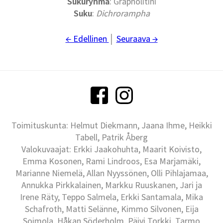
Sukuryhmä
: Grapholitini
Suku
:
Dichrorampha
← Edellinen
│
Seuraava →
Toimituskunta: Helmut Diekmann, Jaana Ihme, Heikki
Tabell, Patrik Åberg
Valokuvaajat: Erkki Jaakohuhta, Maarit Koivisto,
Emma Kosonen, Rami Lindroos, Esa Marjamäki,
Marianne Niemelä, Allan Nyyssönen, Olli Pihlajamaa,
Annukka Pirkkalainen, Markku Ruuskanen, Jari ja
Irene Räty, Teppo Salmela, Erkki Santamala, Mika
Schafroth, Matti Selänne, Kimmo Silvonen, Eija
Soimola, Håkan Söderholm, Päivi Torkki, Tarmo