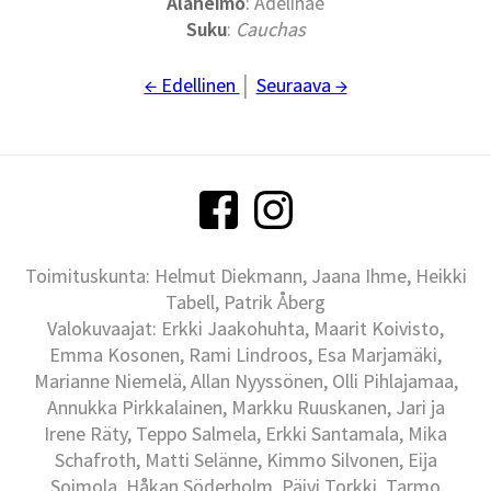
Alaheimo
: Adelinae
Suku
:
Cauchas
← Edellinen
│
Seuraava →
Toimituskunta: Helmut Diekmann, Jaana Ihme, Heikki
Tabell, Patrik Åberg
Valokuvaajat: Erkki Jaakohuhta, Maarit Koivisto,
Emma Kosonen, Rami Lindroos, Esa Marjamäki,
Marianne Niemelä, Allan Nyyssönen, Olli Pihlajamaa,
Annukka Pirkkalainen, Markku Ruuskanen, Jari ja
Irene Räty, Teppo Salmela, Erkki Santamala, Mika
Schafroth, Matti Selänne, Kimmo Silvonen, Eija
Soimola, Håkan Söderholm, Päivi Torkki, Tarmo