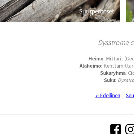
Suurperhoset
Dysstroma ci
Heimo
: Mittarit (G
Alaheimo
: Kenttämittari
Sukuryhmä
: Ci
Suku
:
Dysstr
← Edellinen
│
Seu