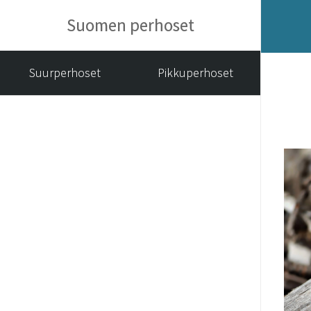
Suomen perhoset
Suurperhoset
Pikkuperhoset