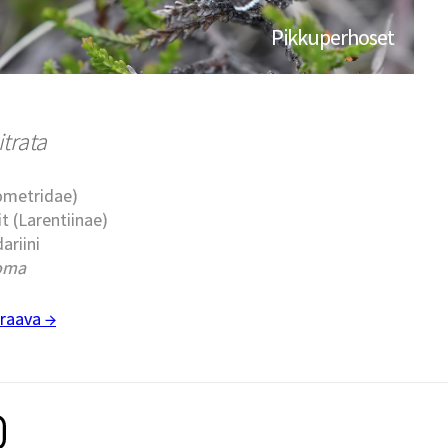
Pikkuperhoset
trata
eometridae)
t (Larentiinae)
dariini
oma
raava →