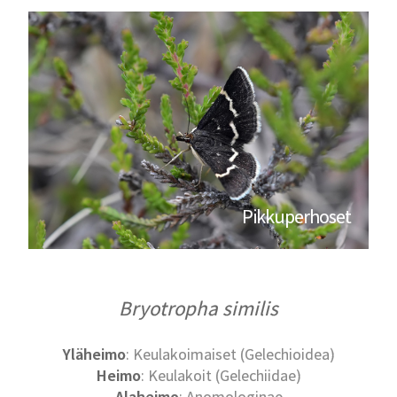
Pikkuperhoset
Bryotropha similis
Yläheimo
: Keulakoimaiset (Gelechioidea)
Heimo
: Keulakoit (Gelechiidae)
Alaheimo
: Anomologinae