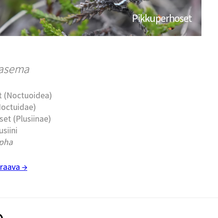
Pikkuperhoset
iasema
t (Noctuoidea)
Noctuidae)
set (Plusiinae)
usiini
pha
raava →