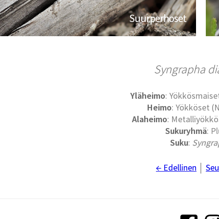
Suurperhoset
Syngrapha d
Yläheimo
: Yökkösmaise
Heimo
: Yökköset (
Alaheimo
: Metalliyökkö
Sukuryhmä
: Pl
Suku
:
Syngra
← Edellinen
│
Seu