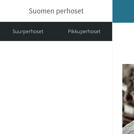
Suomen perhoset
Suurperhoset
Pikkuperhoset