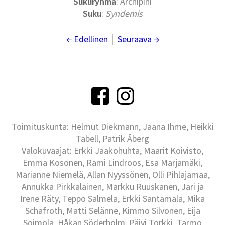
Sukuryhmä
: Archipini
Suku
:
Syndemis
← Edellinen
│
Seuraava →
Toimituskunta: Helmut Diekmann, Jaana Ihme, Heikki
Tabell, Patrik Åberg
Valokuvaajat: Erkki Jaakohuhta, Maarit Koivisto,
Emma Kosonen, Rami Lindroos, Esa Marjamäki,
Marianne Niemelä, Allan Nyyssönen, Olli Pihlajamaa,
Annukka Pirkkalainen, Markku Ruuskanen, Jari ja
Irene Räty, Teppo Salmela, Erkki Santamala, Mika
Schafroth, Matti Selänne, Kimmo Silvonen, Eija
Soimola, Håkan Söderholm, Päivi Torkki, Tarmo