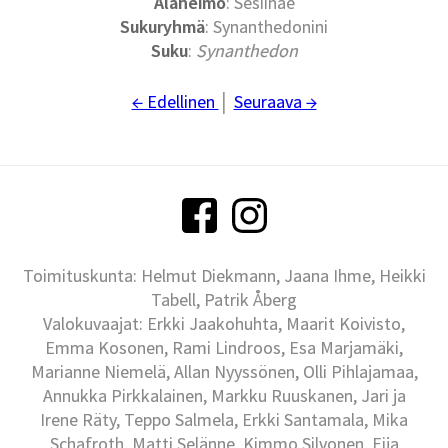
Alaheimo
: Sesiinae
Sukuryhmä
: Synanthedonini
Suku
:
Synanthedon
← Edellinen
│
Seuraava →
Toimituskunta: Helmut Diekmann, Jaana Ihme, Heikki
Tabell, Patrik Åberg
Valokuvaajat: Erkki Jaakohuhta, Maarit Koivisto,
Emma Kosonen, Rami Lindroos, Esa Marjamäki,
Marianne Niemelä, Allan Nyyssönen, Olli Pihlajamaa,
Annukka Pirkkalainen, Markku Ruuskanen, Jari ja
Irene Räty, Teppo Salmela, Erkki Santamala, Mika
Schafroth, Matti Selänne, Kimmo Silvonen, Eija