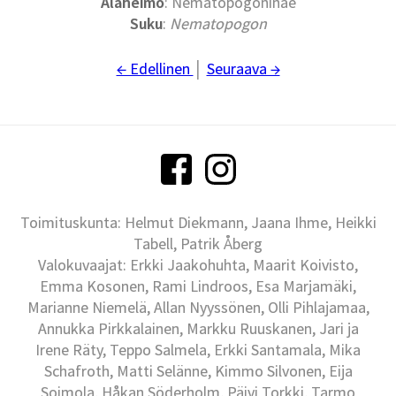
Alaheimo
: Nematopogoninae
Suku
:
Nematopogon
← Edellinen
│
Seuraava →
Toimituskunta: Helmut Diekmann, Jaana Ihme, Heikki
Tabell, Patrik Åberg
Valokuvaajat: Erkki Jaakohuhta, Maarit Koivisto,
Emma Kosonen, Rami Lindroos, Esa Marjamäki,
Marianne Niemelä, Allan Nyyssönen, Olli Pihlajamaa,
Annukka Pirkkalainen, Markku Ruuskanen, Jari ja
Irene Räty, Teppo Salmela, Erkki Santamala, Mika
Schafroth, Matti Selänne, Kimmo Silvonen, Eija
Soimola, Håkan Söderholm, Päivi Torkki, Tarmo